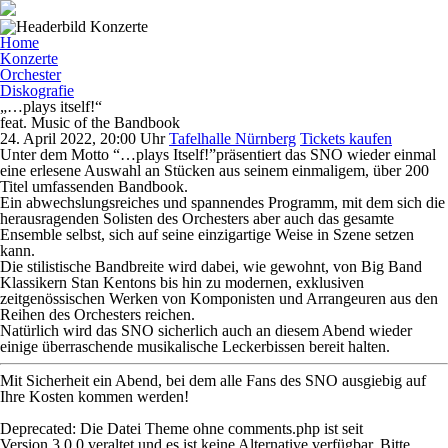
Home
Konzerte
Orchester
Diskografie
„…plays itself!“
feat. Music of the Bandbook
24. April 2022, 20:00 Uhr
Tafelhalle Nürnberg
Tickets kaufen
Unter dem Motto “…plays Itself!”präsentiert das SNO wieder einmal
eine erlesene Auswahl an Stücken aus seinem einmaligem, über 200
Titel umfassenden Bandbook.
Ein abwechslungsreiches und spannendes Programm, mit dem sich die
herausragenden Solisten des Orchesters aber auch das gesamte
Ensemble selbst, sich auf seine einzigartige Weise in Szene setzen
kann.
Die stilistische Bandbreite wird dabei, wie gewohnt, von Big Band
Klassikern Stan Kentons bis hin zu modernen, exklusiven
zeitgenössischen Werken von Komponisten und Arrangeuren aus den
Reihen des Orchesters reichen.
Natürlich wird das SNO sicherlich auch an diesem Abend wieder
einige überraschende musikalische Leckerbissen bereit halten.
Mit Sicherheit ein Abend, bei dem alle Fans des SNO ausgiebig auf
Ihre Kosten kommen werden!
Deprecated
: Die Datei Theme ohne comments.php ist seit
Version 3.0.0 veraltet und es ist keine Alternative verfügbar. Bitte