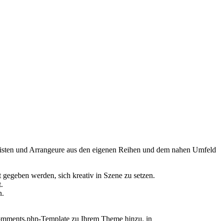
nisten und Arrangeure aus den eigenen Reihen und dem nahen Umfeld
gegeben werden, sich kreativ in Szene zu setzen.
.
n.
n comments.php-Template zu Ihrem Theme hinzu. in