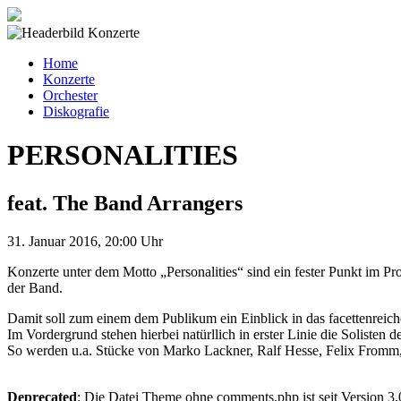
Home
Konzerte
Orchester
Diskografie
PERSONALITIES
feat. The Band Arrangers
31. Januar 2016, 20:00 Uhr
Konzerte unter dem Motto „Personalities“ sind ein fester Punkt i
der Band.
Damit soll zum einem dem Publikum ein Einblick in das facettenreic
Im Vordergrund stehen hierbei natürllich in erster Linie die Solisten 
So werden u.a. Stücke von Marko Lackner, Ralf Hesse, Felix Fromm, C
Deprecated
: Die Datei Theme ohne comments.php ist seit Version 3.0