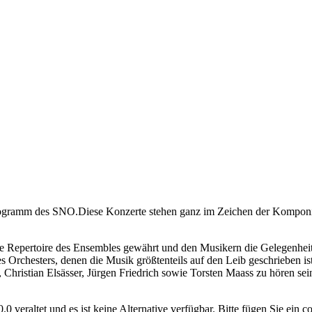
m Programm des SNO.Diese Konzerte stehen ganz im Zeichen der Kompo
he Repertoire des Ensembles gewährt und den Musikern die Gelegenheit 
des Orchesters, denen die Musik größtenteils auf den Leib geschrieben ist
hristian Elsässer, Jürgen Friedrich sowie Torsten Maass zu hören sei
.0 veraltet und es ist keine Alternative verfügbar. Bitte fügen Sie ei