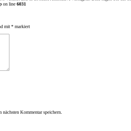
p
on line
6031
nd mit
*
markiert
n nächsten Kommentar speichern.