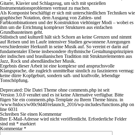
Gitarre, Klavier und Schlagzeug, um sich mit speziellen
Instrumentationsproblemen vertraut zu machen.
Als Komponist beschäftigt er sich mit unterschiedlichen Techniken wie
graphischer Notation, dem Ausgang von Zahlen- und
Farbkombinationen und der Konstruktion vieltöniger Modi – wobei es
ihm um die Errichtung komplexer Strukturen aus einfachen
Grundbausteinen geht.
Stilistisch und kulturell hält sich Schorn an keine Grenzen und nimmt
auf Reisen und im Laufe intensiver Studien gewonnene Anregungen
verschiedenster Herkunft in seine Musik auf. So vereint er darin auf
fundamentaler Ebene insbesondere rhythmische Gestaltungsprinzipien
der indischen und brasilianischen Tradition mit Strukturelementen aus
Jazz, Rock und abendländischer Musik.
Ergebnis dieser Arbeit ist eine komplexe und anspruchsvolle
Klangsprache, die zugleich unmittelbar sinnlich zu faszinieren vermag:
keine dürre Kopfgeburt, sondern saft- und kraftvolle, lebendige
Tonschöpfung.
Deprecated
: Die Datei Theme ohne comments.php ist seit
Version 3.0.0 veraltet und es ist keine Alternative verfügbar. Bitte
fügen Sie ein comments.php-Template zu Ihrem Theme hinzu. in
/www/htdocs/w00c9d40/relaunch_2016/wp-includes/functions.php
on
line
6031
Schreiben Sie einen Kommentar
Ihre E-Mail-Adresse wird nicht veröffentlicht.
Erforderliche Felder
sind mit
*
markiert
Kommentar
*