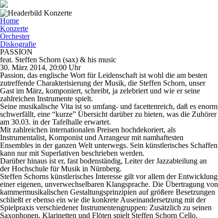
Home
Konzerte
Orchester
Diskografie
PASSION
feat. Steffen Schorn (sax) & his music
30. März 2014, 20:00 Uhr
Passion, das englische Wort für Leidenschaft ist wohl die am besten
zutreffende Charakterisierung der Musik, die Steffen Schorn, unser
Gast im März, komponiert, schreibt, ja zelebriert und wie er seine
zahlreichen Instrumente spielt.
Seine musikalische Vita ist so umfang- und facettenreich, daß es enorm
schwerfällt, eine “kurze” Übersicht darüber zu bieten, was die Zuhörer
am 30.03. in der Tafelhalle erwartet.
Mit zahlreichen internationalen Preisen hochdekoriert, als
Instrumentalist, Komponist und Arrangeur mit namhaftesten
Ensembles in der ganzen Welt unterwegs. Sein künstlerisches Schaffen
kann nur mit Superlativen beschrieben werden.
Darüber hinaus ist er, fast bodenständig, Leiter der Jazzabteilung an
der Hochschule für Musik in Nürnberg.
Steffen Schorns künstlerisches Interesse gilt vor allem der Entwicklung
einer eigenen, unverwechselbaren Klangsprache. Die Übertragung von
kammermusikalischen Gestaltungsprinzipien auf größere Besetzungen
schließt er ebenso ein wie die konkrete Auseinandersetzung mit der
Spielpraxis verschiedener Instrumentengruppen: Zusätzlich zu seinen
Saxophonen, Klarinetten und Flöten spielt Steffen Schorn Cello,