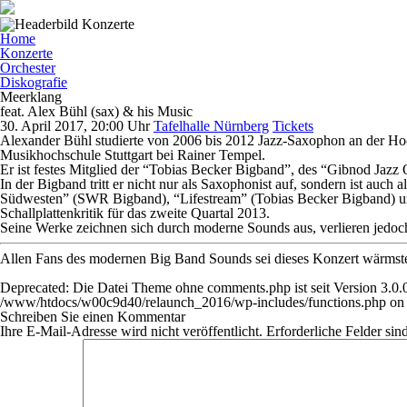
Home
Konzerte
Orchester
Diskografie
Meerklang
feat. Alex Bühl (sax) & his Music
30. April 2017, 20:00 Uhr
Tafelhalle Nürnberg
Tickets
Alexander Bühl studierte von 2006 bis 2012 Jazz-Saxophon an der H
Musikhochschule Stuttgart bei Rainer Tempel.
Er ist festes Mitglied der “Tobias Becker Bigband”, des “Gibnod Jazz
In der Bigband tritt er nicht nur als Saxophonist auf, sondern ist au
Südwesten” (SWR Bigband), “Lifestream” (Tobias Becker Bigband) und
Schallplattenkritik für das zweite Quartal 2013.
Seine Werke zeichnen sich durch moderne Sounds aus, verlieren jedoch
Allen Fans des modernen Big Band Sounds sei dieses Konzert wärmste
Deprecated
: Die Datei Theme ohne comments.php ist seit Version 3.0.0
/www/htdocs/w00c9d40/relaunch_2016/wp-includes/functions.php
on 
Schreiben Sie einen Kommentar
Ihre E-Mail-Adresse wird nicht veröffentlicht.
Erforderliche Felder sin