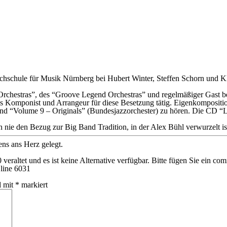
ochschule für Musik Nürnberg
bei Hubert Winter, Steffen Schorn und K
 Orchestras”, des “Groove Legend Orchestras” und regelmäßiger Gast b
ch als Komponist und Arrangeur für diese Besetzung tätig. Eigenkompos
 “Volume 9 – Originals” (Bundesjazzorchester) zu hören. Die CD “Li
 nie den Bezug zur Big Band Tradition, in der Alex Bühl verwurzelt is
ns ans Herz gelegt.
 veraltet und es ist keine Alternative verfügbar. Bitte fügen Sie ein 
line
6031
d mit
*
markiert