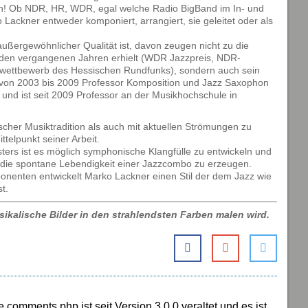
sen! Ob NDR, HR, WDR, egal welche Radio BigBand im In- und
 Lackner entweder komponiert, arrangiert, sie geleitet oder als
ußergewöhnlicher Qualität ist, davon zeugen nicht zu die
n den vergangenen Jahren erhielt (WDR Jazzpreis, NDR-
nwettbewerb des Hessischen Rundfunks), sondern auch sein
von 2003 bis 2009 Professor Komposition und Jazz Saxophon
 und ist seit 2009 Professor an der Musikhochschule in
scher Musiktradition als auch mit aktuellen Strömungen zu
telpunkt seiner Arbeit.
ters ist es möglich symphonische Klangfülle zu entwickeln und
n die spontane Lebendigkeit einer Jazzcombo zu erzeugen.
onenten entwickelt Marko Lackner einen Stil der dem Jazz wie
t.
kalische Bilder in den strahlendsten Farben malen wird.
comments.php ist seit Version 3.0.0 veraltet und es ist