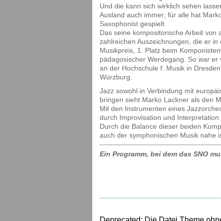
Und die kann sich wirklich sehen las
Ausland auch immer; für alle hat Marko
Saxophonist gespielt.
Das seine kompositorische Arbeit von a
zahlreichen Auszeichnungen, die er i
Musikpreis, 1. Platz beim Komponiste
pädagosischer Werdegang. So war er 
an der Hochschule f. Musik in Dresden
Würzburg.
Jazz sowohl in Verbindung mit europäi
bringen sieht Marko Lackner als den Mit
Mit den Instrumenten eines Jazzorches
durch Improvisation und Interpretatio
Durch die Balance dieser beiden Komp
auch der symphonischen Musik nahe is
Ein Programm, bei dem das SNO musi
Deprecated
: Die Datei Theme ohne 