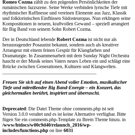
Romeo Cozma
zählt zu den prägenden Persönlichkeiten der
rumänischen Jazzszene. Seine Werke verbinden lyrische Tiefe mit
rhythmischer Raffinesse und vereinen Elemente aus Jazz, Klassik
und folkloristischen Einflüssen Südosteuropas. Nun erklingen seine
Kompositionen in neuem, kraftvollen Gewand – speziell arrangiert
für Big Band von seinem Sohn Robert Cozma.
Der in Deutschland lebende
Robert Cozma
ist nicht nur als
herausragender Posaunist bekannt, sondern auch als kreativer
Arrangeur mit einem feinen Gespür für Klangfarben und
Dramaturgie. In Zusammenarbeit mit dem Sunday Night Orchestra
haucht er der Musik seines Vaters neues Leben ein und schlägt eine
Brücke zwischen Generationen, Kulturen und Klangwelten.
_______________________________________
Freuen Sie sich auf einen Abend voller Emotion, musikalischer
Tiefe und mitreißender Big Band-Energie – ein Konzert, das
gleichermaßen berührt, inspiriert und überrascht.
Deprecated
: Die Datei Theme ohne comments.php ist seit
Version 3.0.0 veraltet und es ist keine Alternative verfügbar. Bitte
fügen Sie ein comments.php-Template zu Ihrem Theme hinzu. in
/www/htdocs/w00c9d40/relaunch_2016/wp-
includes/functions.php
on line
6031